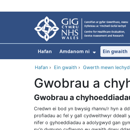
Neidio i'r prif gynnwy
Hafan
Amdanom ni
Ein gwaith
Dangos isdd
Hafan
›
Ein gwaith
›
Gwerth mewn Iechyd
Gwobrau a chy
Gwobrau a chyhoeddiada
Credwn ei bod yn bwysig rhannu’r hyn a dd
profiadau ac fel y gall cydweithwyr ddeal
nifer o gyhoeddiadau a adolygwyd gan gymhe
sy’n dymuno cyflwyno eu gwaith drwy ddar