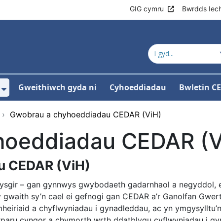
GIG cymru
Bwrdds Iec
Gweithiwch gyda ni
Cyhoeddiadau
Bwletin C
ewislen ar gyfer Amdanom ni
Dangos isddewislen ar gyfer Ein gwaith
›
Gwobrau a chyhoeddiadau CEDAR (ViH)
hoeddiadau CEDAR (V
u CEDAR (ViH)
ysgir – gan gynnwys gwybodaeth gadarnhaol a negyddol, er
l y gwaith sy’n cael ei gefnogi gan CEDAR a’r Ganolfan G
iriaid a chyflwyniadau i gynadleddau, ac yn ymgysylltu’n 
paru cyngor a chymorth wrth ddatblygu cyflwyniadau i gy