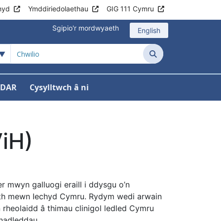
hyd
Ymddiriedolaethau
GIG 111 Cymru
Sgipio'r mordwyaeth
English
Chwilio
EDAR
Cysylltwch â ni
iH)
 mwyn galluogi eraill i ddysgu o’n
werth mewn Iechyd Cymru. Rydym wedi arwain
rheolaidd â thimau clinigol ledled Cymru
nadleddau.