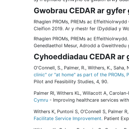
Gwobrau CEDAR ar gyfer
Rhaglen PROMs, PREMs ac Effeithiolrwydd G
Cleifion 2019. Ar y rhestr fer (Dyddiad y W
Rhaglen PROMs, PREMs ac Effeithiolrwydd. 
Genedlaethol Mesur, Adrodd a Gweithredu 
Cyhoeddiadau CEDAR ar 
O'Connell, S., Palmer, R., Withers, K., Saha,
clinic" or "at home" as part of the PROMs,
Pilot and Feasibility Studies, 4, 90.
Palmer RI, Withers KL, Willacott A, Carola
Cymru
- Improving healthcare services wit
Withers K, Puntoni S, O’Connell S, Palmer 
Facilitate Service Improvement.
Patient Exp