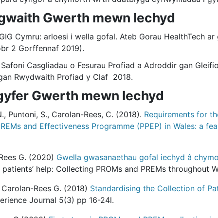
 gwaith Gwerth mewn Iechyd
IG Cymru: arloesi i wella gofal. Ateb Gorau HealthTech ar
obr 2 Gorffennaf 2019).
Safoni Casgliadau o Fesurau Profiad a Adroddir gan Gleifi
gan Rwydwaith Profiad y Claf 2018.
gyfer Gwerth mewn Iechyd
 N., Puntoni, S., Carolan-Rees, C. (2018).
Requirements for the
 PREMs and Effectiveness Programme (PPEP) in Wales: a feas
n-Rees G. (2020)
Gwella gwasanaethau gofal iechyd â chymo
h patients’ help: Collecting PROMs and PREMs throughout W
R, Carolan-Rees G. (2018)
Standardising the Collection of P
erience Journal 5(3) pp 16-24l.