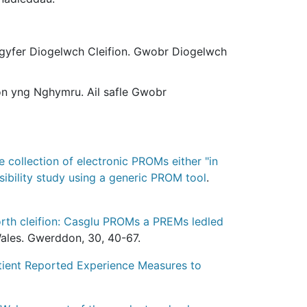
 gyfer Diogelwch Cleifion. Gwobr Diogelwch
on yng Nghymru. Ail safle Gwobr
 collection of electronic PROMs either "in
ibility study using a generic PROM tool
.
rth cleifion: Casglu PROMs a PREMs ledled
ales. Gwerddon, 30, 40-67.
atient Reported Experience Measures to