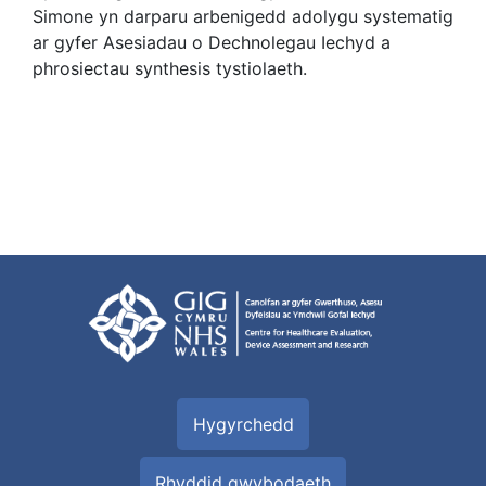
Simone yn darparu arbenigedd adolygu systematig
ar gyfer Asesiadau o Dechnolegau Iechyd a
phrosiectau synthesis tystiolaeth.
Hygyrchedd
Rhyddid gwybodaeth