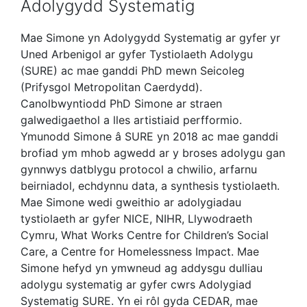
Adolygydd Systematig
Mae Simone yn Adolygydd Systematig ar gyfer yr
Uned Arbenigol ar gyfer Tystiolaeth Adolygu
(SURE) ac mae ganddi PhD mewn Seicoleg
(Prifysgol Metropolitan Caerdydd).
Canolbwyntiodd PhD Simone ar straen
galwedigaethol a lles artistiaid perfformio.
Ymunodd Simone â SURE yn 2018 ac mae ganddi
brofiad ym mhob agwedd ar y broses adolygu gan
gynnwys datblygu protocol a chwilio, arfarnu
beirniadol, echdynnu data, a synthesis tystiolaeth.
Mae Simone wedi gweithio ar adolygiadau
tystiolaeth ar gyfer NICE, NIHR, Llywodraeth
Cymru, What Works Centre for Children’s Social
Care, a Centre for Homelessness Impact. Mae
Simone hefyd yn ymwneud ag addysgu dulliau
adolygu systematig ar gyfer cwrs Adolygiad
Systematig SURE. Yn ei rôl gyda CEDAR, mae