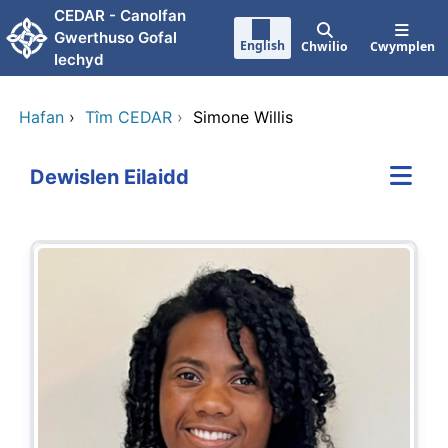
Neidio i'r prif gynnwy
CEDAR - Canolfan
Gwerthuso Gofal
English
Chwilio
Cwymplen
Iechyd
Hafan
›
Tîm CEDAR
›
Simone Willis
Dewislen Eilaidd